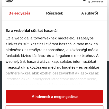
Beleegyezés
Részletek
A sütikről
MILYEN SORRENDBEN SZERETNÉD OLVASNI A
POSZTOKAT?
Ez a weboldal sütiket használ
Ez a weboldal a törvényeknek megfelelő, szabályos
sütiket és süti kezelési eljárást használ a tartalmak és
Hiba történt a betöltés közben.
hirdetések személyre szabásához, a közösségi média
funkciók biztosításához és a forgalom elemzéséhez. A
webhelyünk használatával kapcsolatos információkat
megosztjuk a közösségi média-, hirdetési- és analitikai
EZEK OLVASTAD MÁR?
partnereinkkel, akik ezeket összevonhatják azokkal az
2 súlyos terasztető kivitelezési hiba, amit érdemes elkerülni…
információkkal, amelyeket látogatónk megadott nekik,
Fa vagy fém? Így dönts pergola / terasztető vásárlásakor!
vagy amelyeket a látogató által használt más
Kókler vagy szakember? Így válassz helyesen pergola /
szolgáltatásokból gyűjtöttek. Elfogadásával segíti a
terasztető vásárlásakor!
munkánkat és nagyobb felhasználói élményt
Mindennek a megengedése
Az örök kérdés: miből készüljön a pergola?
biztosíthatunk mi is látogatóinknak.
TOP 5 választható extra a terasztető rendszerekhez