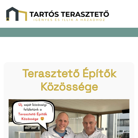
Terasztető Építők
Közössége