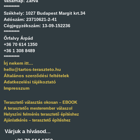
Vasárnap: Zárva
**********
Székhely: 1027 Budapest Margit krt.34
Adószám: 23710621-2-41
Cégjegyzékszám: 13-09-152236
**********
Őrfalvy Árpád
+36 70 614 1350
+36 1 308 8489
**********
Írj nekem itt…
hello@tartos-teraszteto.hu
Általános szerződési feltételek
Adatkezelési tájékoztató
Impresszum
Terasztető választás okosan – EBOOK
A terasztetős mesterember válaszol
Helyszíni felmérés terasztető építéshez
Ajánlatkérés – terasztető építéshez
Copyright © 2026 Minden jog fenntartva!
Várjuk a hívásod...
Websiker Weboldal Rendszer - Websiker Ügynökség.