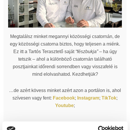
Megtalálsz minket megannyi közösségi csatornán, de
egy közösségi csatorna biztos, hogy teljesen a miénk.
Ez itt a Tartós Terasztető saját
“fészbukja”
– ha úgy
tetszik – ahol a különböző csatornán található
posztjainkat időrendi sorrendben vagy visszafelé is
mind elolvashatod. Kezdhetjük?
…de azért kövess minket azért azon a portálon is, ahol
szívesen vagy fent:
Facebook
;
Instagram
;
TikTok
;
Youtube
;
KERESÉS A POSZTOK SZÖVEGÉBEN