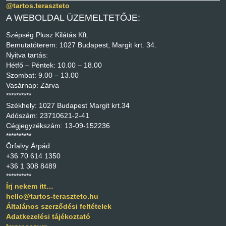
@tartos.teraszteto
A WEBOLDAL ÜZEMELTETŐJE:
Szépség Plusz Kilátás Kft.
Bemutatóterem: 1027 Budapest, Margit krt. 34.
Nyitva tartás:
Hétfő – Péntek: 10.00 – 18.00
Szombat: 9.00 – 13.00
Vasárnap: Zárva
**********
Székhely: 1027 Budapest Margit krt.34
Adószám: 23710621-2-41
Cégjegyzékszám: 13-09-152236
**********
Őrfalvy Árpád
+36 70 614 1350
+36 1 308 8489
**********
Írj nekem itt…
hello@tartos-teraszteto.hu
Általános szerződési feltételek
Adatkezelési tájékoztató