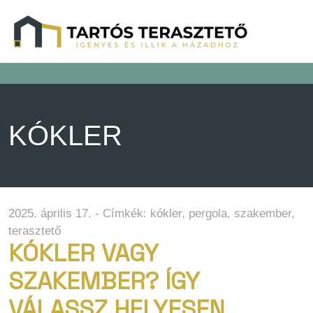
KÓKLER
2025. április 17. - Címkék:
kókler
,
pergola
,
szakember
,
terasztető
KÓKLER VAGY
SZAKEMBER? ÍGY
VÁLASSZ HELYESEN