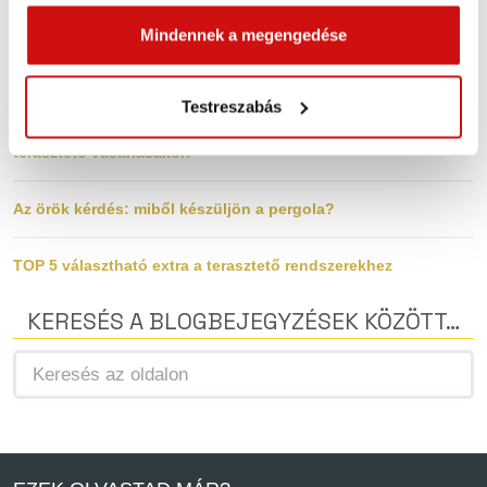
szolgáltatásokból gyűjtöttek. Elfogadásával segíti a
2 súlyos terasztető kivitelezési hiba, amit érdemes elkerülni…
munkánkat és nagyobb felhasználói élményt
Mindennek a megengedése
biztosíthatunk mi is látogatóinknak.
Fa vagy fém? Így dönts pergola / terasztető vásárlásakor!
Testreszabás
Kókler vagy szakember? Így válassz helyesen pergola /
terasztető vásárlásakor!
Az örök kérdés: miből készüljön a pergola?
TOP 5 választható extra a terasztető rendszerekhez
KERESÉS A BLOGBEJEGYZÉSEK KÖZÖTT…