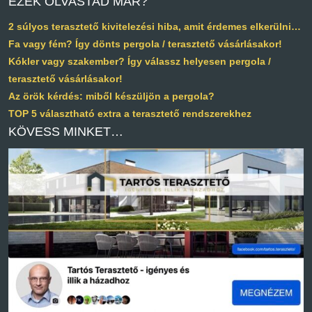
EZEK OLVASTAD MÁR?
2 súlyos terasztető kivitelezési hiba, amit érdemes elkerülni…
Fa vagy fém? Így dönts pergola / terasztető vásárlásakor!
Kókler vagy szakember? Így válassz helyesen pergola /
terasztető vásárlásakor!
Az örök kérdés: miből készüljön a pergola?
TOP 5 választható extra a terasztető rendszerekhez
KÖVESS MINKET…