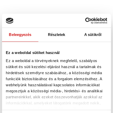
AKI A HÍVÁSOD VÁRJA…
Beleegyezés
Részletek
A sütikről
Őrfalvy
Ez a weboldal sütiket használ
Ez a weboldal a törvényeknek megfelelő, szabályos
sütiket és süti kezelési eljárást használ a tartalmak és
hirdetések személyre szabásához, a közösségi média
Őrfalvy Gusztáv
funkciók biztosításához és a forgalom elemzéséhez. A
a Tartós Terasztető
webhelyünk használatával kapcsolatos információkat
dedikált projektvezetője
megosztjuk a közösségi média-, hirdetési- és analitikai
+36 70 614 1350
partnereinkkel, akik ezeket összevonhatják azokkal az
információkkal, amelyeket látogatónk megadott nekik,
EZEKET OLVASTAD MÁR?
vagy amelyeket a látogató által használt más